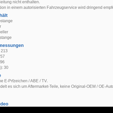
itung nicht enthalten.
ation in einem autorisierten Fahrzeugservice wird dringend empf
hält
ostange
r
eller
ostange
bmessungen
: 213
 57
 96
): 30
e
e E-Prfzeichen / ABE / TV.
delt es sich um Aftermarket-Teile, keine Original-OEM / OE-Auto
ideo