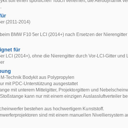
ykit soll einen sportlichen Touch verleihen, die Aerodynamik
.
für
r (2011-2014)
beim BMW F10 5er LCI (2014+) nach Ersetzen der Nierengitter 
ignet für
 LCI (2014+), ohne die Nierengitter durch Vor-LCI-Gitter und
er
bung
 M-Technik Bodykit aus Polypropylen
ur mit PDC-Unterstützung ausgestattet
ange mit unterem Mittelgitter, Projektorgittern und Nebelscheinw
 Stoßstange kann nur mit einem einzigen Auslassluftverteiler be
cheinwerfer bestehen aus hochwertigem Kunststoff.
werferprojektoren sind mit einem manuellen Nivelliersystem au