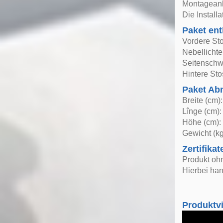
Montageanle
Die Install
Paket ent
Vordere St
Nebellichte
Seitenschw
Hintere St
Paket A
Breite (cm)
Lînge (cm):
Höhe (cm):
Gewicht (kg
Zertifikat
Produkt ohn
Hierbei han
Produktv