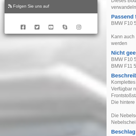
Dieses Bod
Folgen Sie uns auf
verwandeln
Passend 
BMW F10 5e
Kann auch 
werden
Nicht gee
BMW F10 5er
BMW F11 5
Beschrei
Komplettes
Verfügbar n
Frontstoßst
Die hintere
Die Nebels
Nebelschein
Beschlag