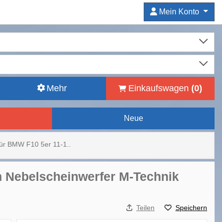
Mein Konto
Mehr
Einkaufswagen
(
0
)
Neue
Für BMW F10 5er 11-1..
n Nebelscheinwerfer M-Technik
Teilen
Speichern