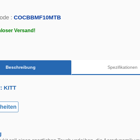
ode :
COCBBMF10MTB
loser Versand!
Beschreibung
Spezifikationen
r: KITT
heiten
g