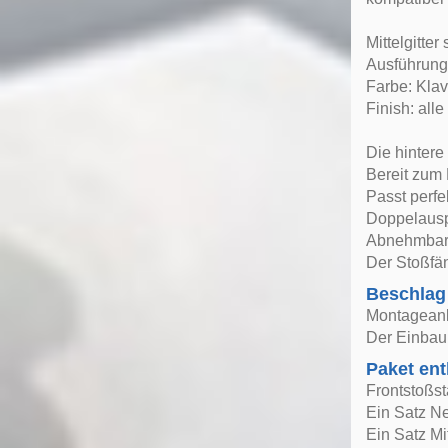
Mittelgitte
Ausführung
Farbe: Kla
Finish: all
Die hintere
Bereit zum
Passt perfe
Doppelausp
Abnehmbare
Der Stoßfän
Beschlag
Montageanle
Der Einbau 
Paket ent
Frontstoßs
Ein Satz Ne
Ein Satz Mit