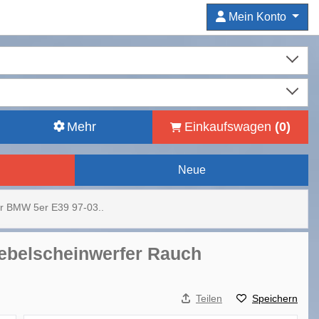
Mein Konto
Mehr
Einkaufswagen
(
0
)
Neue
ür BMW 5er E39 97-03..
ebelscheinwerfer Rauch
Teilen
Speichern