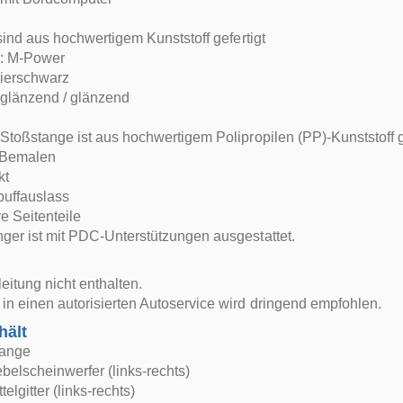
r sind aus hochwertigem Kunststoff gefertigt
: M-Power
vierschwarz
e glänzend / glänzend
 Stoßstange ist aus hochwertigem Polipropilen (PP)-Kunststoff g
 Bemalen
kt
uffauslass
 Seitenteile
ger ist mit PDC-Unterstützungen ausgestattet.
itung nicht enthalten.
in einen autorisierten Autoservice wird dringend empfohlen.
hält
tange
belscheinwerfer (links-rechts)
telgitter (links-rechts)