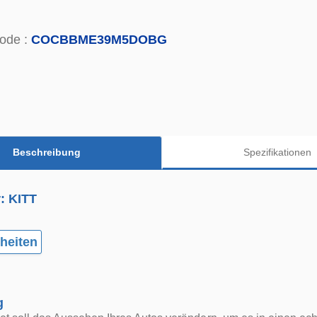
ode :
COCBBME39M5DOBG
Beschreibung
Spezifikationen
r: KITT
heiten
g