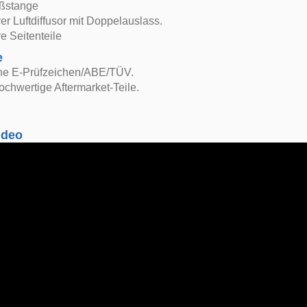
oßstange
 Luftdiffusor mit Doppelauslass.
 Seitenteile
e
ne E-Prüfzeichen/ABE/TÜV.
ochwertige Aftermarket-Teile.
ideo