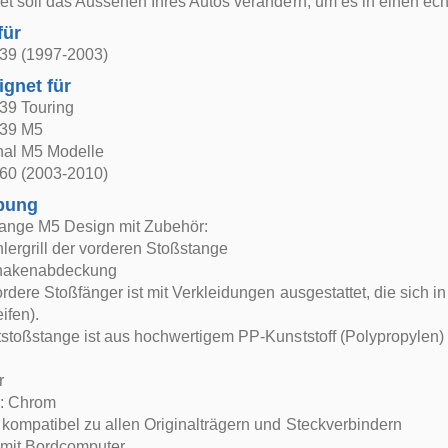
et soll das Aussehen Ihres Autos verändern, um es in einen 
für
39 (1997-2003)
ignet für
39 Touring
39 M5
al M5 Modelle
60 (2003-2010)
bung
tange M5 Design mit Zubehör:
lergrill der vorderen Stoßstange
hakenabdeckung
rdere Stoßfänger ist mit Verkleidungen ausgestattet, die sich i
eifen).
stoßstange ist aus hochwertigem PP-Kunststoff (Polypropylen) g
r
: Chrom
kompatibel zu allen Originalträgern und Steckverbindern
 mit Bordcomputer