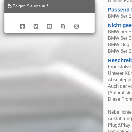
Dieses Pak
Folgen Sie uns auf
Passend 
BMW 5er E
Nicht gee
BMW 5er E
BMW 5er E
BMW Origin
BMW 5er E
Beschrei
Frontstoßs
Unterer Küh
Abschlepp
Auch der vo
(Aufprallstr
Diese Front
Nebellichte
Ausführung
Plug&Play: 
kompatibel