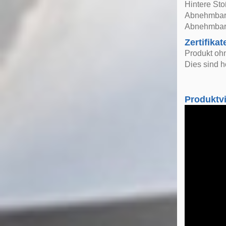
Hintere St
Abnehmbarer
Abnehmbare
Zertifikat
Produkt oh
Dies sind h
Produktv