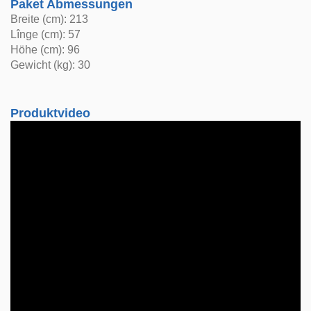
Paket Abmessungen
Breite (cm): 213
Lînge (cm): 57
Höhe (cm): 96
Gewicht (kg): 30
Produktvideo