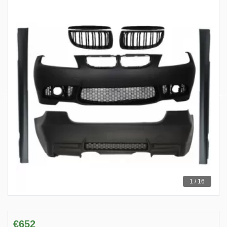
1 / 16
€652