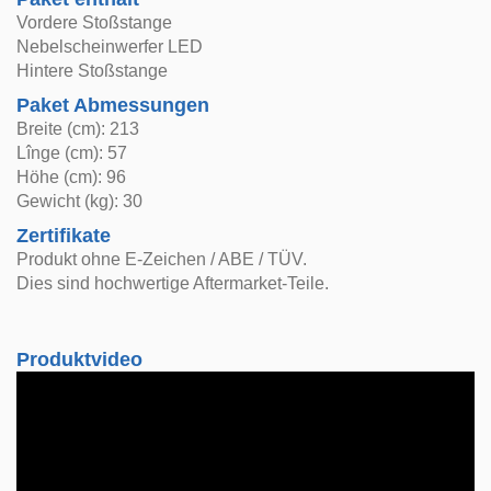
Vordere Stoßstange
Nebelscheinwerfer LED
Hintere Stoßstange
Paket Abmessungen
Breite (cm): 213
Lînge (cm): 57
Höhe (cm): 96
Gewicht (kg): 30
Zertifikate
Produkt ohne E-Zeichen / ABE / TÜV.
Dies sind hochwertige Aftermarket-Teile.
Produktvideo