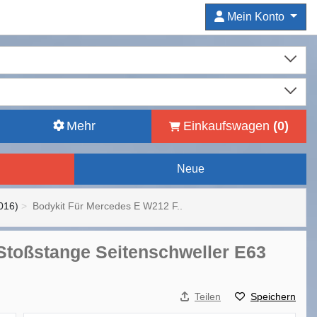
Mein Konto
Mehr
Einkaufswagen
(
0
)
Neue
016)
Bodykit Für Mercedes E W212 F..
 Stoßstange Seitenschweller E63
Teilen
Speichern