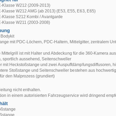
-Klasse W212 (2009-2013)
-Klasse W212 AMG (ab 2013) (E53, E55, E63, E65)
-Klasse S212 Kombi / Avantgarde
-Klasse W211 (2003-2008)
bung
 Bodykit
ange mit PDC-Löchern, PDC-Haltern, Mittelgitter, zentralem Unt
 Mittelgrill ist mit Halter und Abdeckung für die 360-Kamera aus
 sportlich aussehend, Seitenschweller
 mit Heckstoßstange und zwei Auspuffdämpfungsdiffusoren, h
intere Stoßstange und Seitenschweller bestehen aus hochwerti
 für den Malprozess (grundiert)
itung nicht enthalten.
ation in einem autorisierten Fahrzeugservice wird dringend empf
hält
oßstange
oßstange