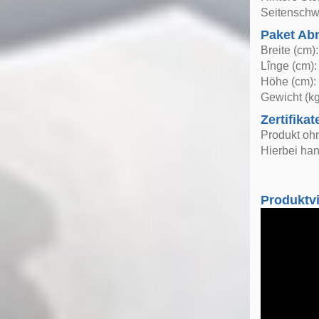
Seitenschwe
Paket A
Breite (cm)
Lînge (cm):
Höhe (cm):
Gewicht (kg
Zertifikat
Produkt ohn
Hierbei han
Produktv