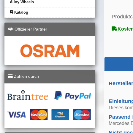
Alloy Wheels
Katalog
Produktc
Kosten
Offizieller Partner
Zahlen durch
Herstelle
Einleitun
Dieses kom
Passend 
Mercedes E
Nicht gee