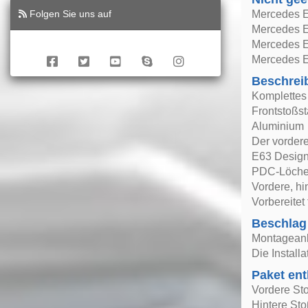
Folgen Sie uns auf
Mercedes E
Mercedes E
Mercedes E
Mercedes E
Beschrei
Komplettes
Frontstoßst
Aluminium
Der vordere
E63 Design,
PDC-Löcher
Vordere, h
Vorbereitet
Beschlag
Montageanle
Die Install
Paket ent
Vordere St
Hintere St