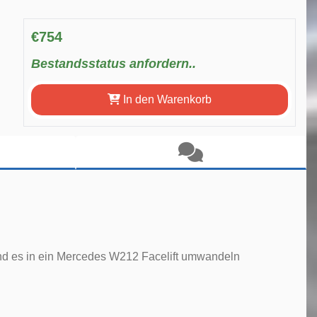
€754
Bestandsstatus anfordern..
In den Warenkorb
nd es in ein Mercedes W212 Facelift umwandeln