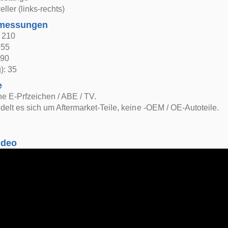
ller (links-rechts)
bmessungen
: 210
 55
 90
): 35
e
e E-Prfzeichen / ABE / TV.
delt es sich um Aftermarket-Teile, keine -OEM / OE-Autoteile.
ideo