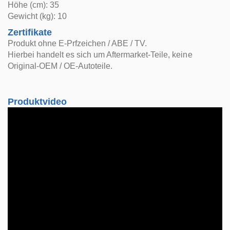
Höhe (cm): 35
Gewicht (kg): 10
Zertifikate
Produkt ohne E-Prfzeichen / ABE / TV.
Hierbei handelt es sich um Aftermarket-Teile, keine
Original-OEM / OE-Autoteile.
Produktvideo