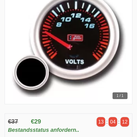
1 / 1
€37
€29
13
:
04
:
12
Bestandsstatus anfordern..