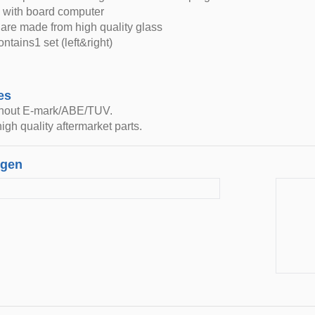
 with board computer
are made from high quality glass
tains1 set (left&right)
es
thout E-mark/ABE/TUV.
igh quality aftermarket parts.
ngen