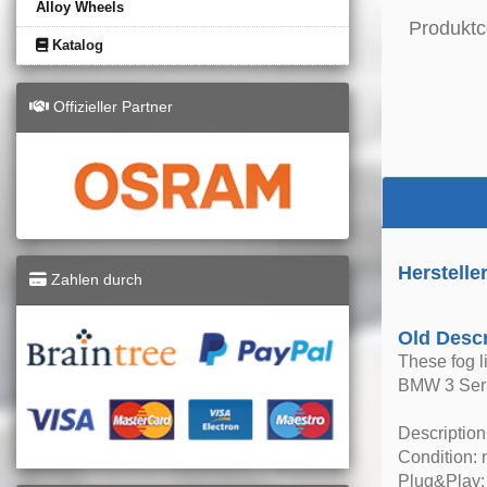
Alloy Wheels
Produktc
Katalog
Offizieller Partner
Herstelle
Zahlen durch
Old Descr
These fog li
BMW 3 Ser
Description
Condition:
Plug&Play: 