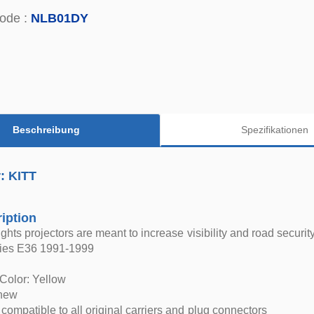
ode :
NLB01DY
Beschreibung
Spezifikationen
r: KITT
iption
ghts projectors are meant to increase visibility and road security
ies E36 1991-1999
Color: Yellow
 new
compatible to all original carriers and plug connectors