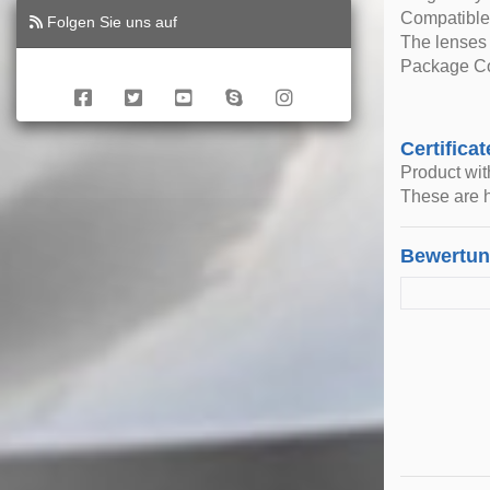
Compatible
Folgen Sie uns auf
The lenses 
Package Con
Certificat
Product wi
These are h
Bewertu