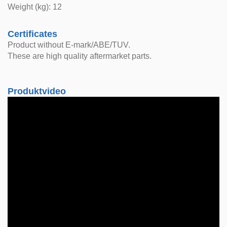
Weight (kg): 12
Certificates
Product without E-mark/ABE/TUV.
These are high quality aftermarket parts.
Produktvideo