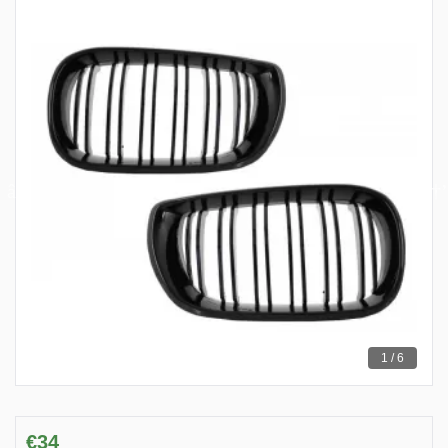
1 / 6
€34