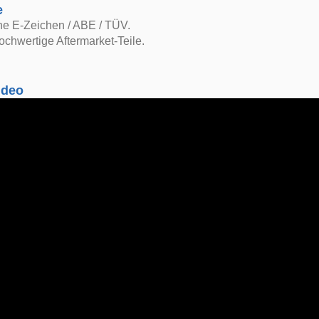
e
ne E-Zeichen / ABE / TÜV.
ochwertige Aftermarket-Teile.
ideo