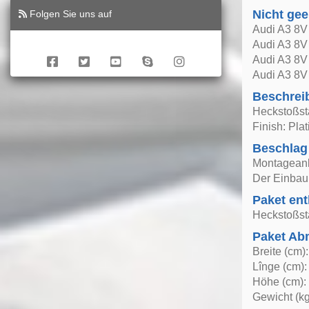
Nicht gee
Folgen Sie uns auf
Audi A3 8V 
Audi A3 8V
Audi A3 8V
Audi A3 8V
Beschrei
Heckstoßst
Finish: Pla
Beschlag
Montageanle
Der Einbau 
Paket ent
Heckstoßst
Paket A
Breite (cm)
Lînge (cm):
Höhe (cm):
Gewicht (kg