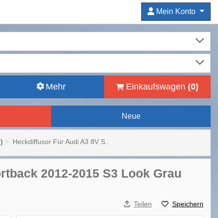
Mein Konto
Mehr
Einkaufswagen
(
0
)
Neue
)
Heckdiffusor Für Audi A3 8V S..
ortback 2012-2015 S3 Look Grau
Teilen
Speichern