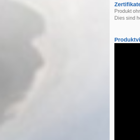
Zertifikat
Produkt oh
Dies sind h
Produktv