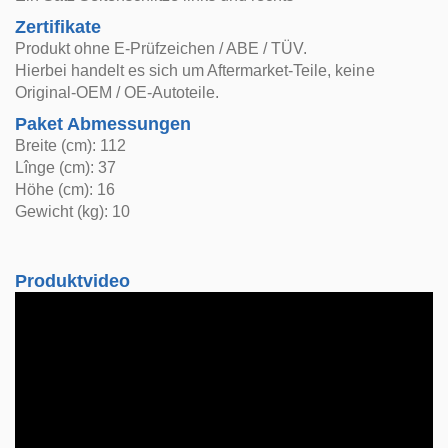
Zertifikate
Produkt ohne E-Prüfzeichen / ABE / TÜV.
Hierbei handelt es sich um Aftermarket-Teile, keine
Original-OEM / OE-Autoteile.
Paket Abmessungen
Breite (cm): 112
Lînge (cm): 37
Höhe (cm): 16
Gewicht (kg): 10
Produktvideo