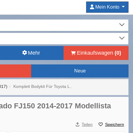
Mein Konto
Mehr
Einkaufswagen
(
0
)
Neue
017)
Komplett Bodykit Für Toyota L..
rado FJ150 2014-2017 Modellista
Teilen
Speichern