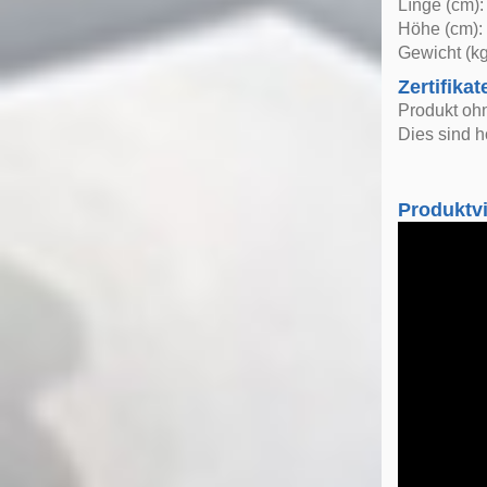
Lînge (cm):
Höhe (cm):
Gewicht (kg
Zertifikat
Produkt oh
Dies sind h
Produktv