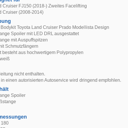
 Cruiser FJ150 (2018-) Zweites Facelifting
d Cruiser (2008-2014)
bung
 Bodykit Toyota Land Cruiser Prado Modellista Design
tange Spoiler mit LED DRL ausgestattet
ange mit Auspuffspitzen
r mit Schmutzfängern
t besteht aus hochwertigem Polypropylen
lweiß
itung nicht enthalten.
in einen autorisierten Autoservice wird dringend empfohlen.
hält
ange Spoiler
oßstange
bmessungen
: 180