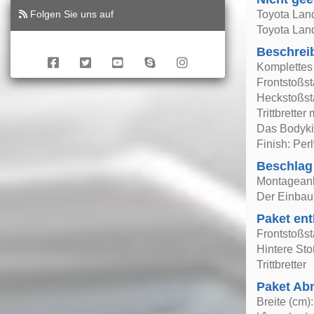
Folgen Sie uns auf
Toyota Land
Toyota Lan
Beschrei
Komplettes
Frontstoßs
Heckstoßst
Trittbrette
Das Bodyki
Finish: Per
Beschlag
Montageanle
Der Einbau 
Paket ent
Frontstoßst
Hintere St
Trittbretter
Paket A
Breite (cm)