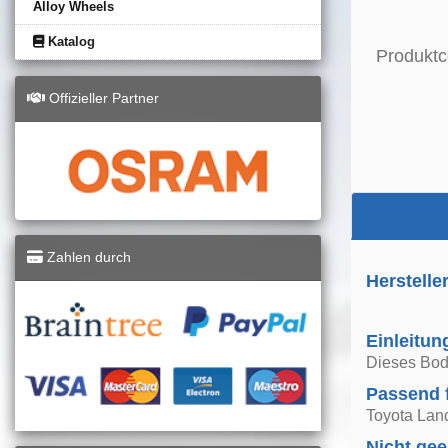
Alloy Wheels
Katalog
Produktc
Offizieller Partner
Zahlen durch
Herstelle
Einleitun
Dieses Body
Passend 
Toyota Lan
Nicht gee