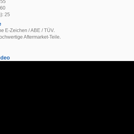
 55
 60
): 25
e
ne E-Zeichen / ABE / TÜV.
ochwertige Aftermarket-Teile.
ideo