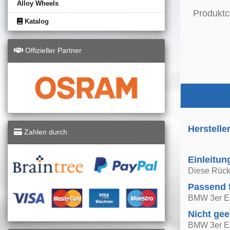
Alloy Wheels
Produktc
Katalog
Offizieller Partner
Herstelle
Zahlen durch
Einleitun
Diese Rückl
Passend 
BMW 3er E4
Nicht gee
BMW 3er E4