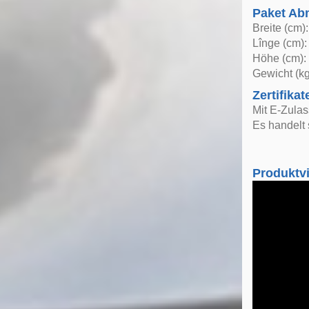
Paket A
Breite (cm)
Lînge (cm):
Höhe (cm):
Gewicht (kg
Zertifikat
Mit E-Zula
Es handelt 
Produktv