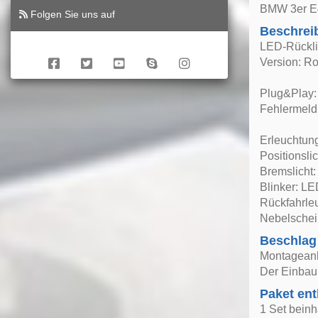
BMW 3er E4
Folgen Sie uns auf
Beschrei
LED-Rückli
Version: Ro
Plug&Play: 
Fehlermeld
Erleuchtun
Positionsli
Bremslicht
Blinker: LE
Rückfahrle
Nebelschei
Beschlag
Montageanle
Der Einbau 
Paket ent
1 Set beinh