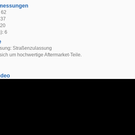
bmessungen
: 62
 37
 20
): 6
e
ssung: Straßenzulassung
sich um hochwertige Aftermarket-Teile.
ideo