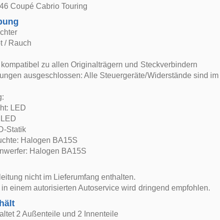
6 Coupé Cabrio Touring
bung
chter
t / Rauch
kompatibel zu allen Originalträgern und Steckverbindern
ungen ausgeschlossen: Alle Steuergeräte/Widerstände sind im 
g:
cht: LED
: LED
D-Statik
uchte: Halogen BA15S
nwerfer: Halogen BA15S
itung nicht im Lieferumfang enthalten.
in einem autorisierten Autoservice wird dringend empfohlen.
hält
altet 2 Außenteile und 2 Innenteile