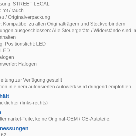
assung: STREET LEGAL
 rot / rauch
eu / Originalverpackung
: Kompatibel zu allen Originalträgern und Steckverbindern
ungen ausgeschlossen: Alle Steuergeräte / Widerstände sind i
nthalten
: Positionslicht: LED
: LED
alogen
nwerfer: Halogen
itung zur Verfügung gestellt
ation in einem autorisierten Autowerk wird dringend empfohlen
hält
cklichter (links-rechts)
e
ftermarket-Teile, keine Original-OEM / OE-Autoteile.
bmessungen
: 62