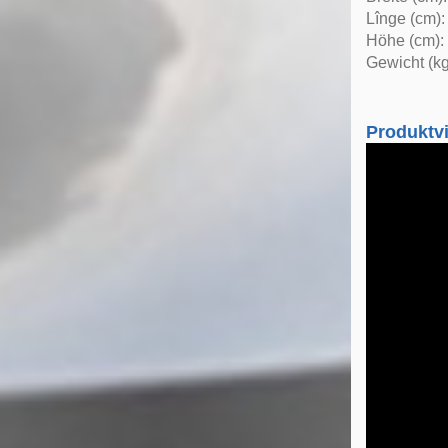
Lînge (cm):
Höhe (cm):
Gewicht (kg
Produktv