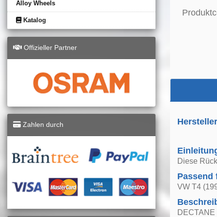
Alloy Wheels
Produktc
Katalog
Offizieller Partner
Herstelle
Zahlen durch
Einleitun
Diese Rückl
Passend 
VW T4 (199
Beschrei
DECTANE 