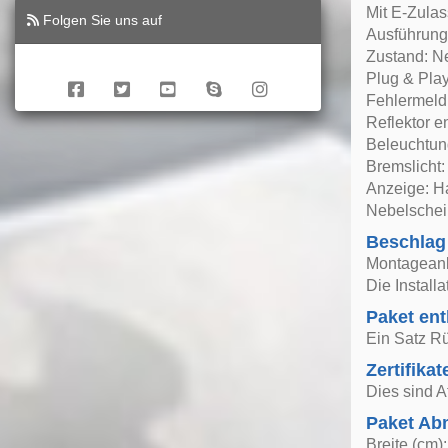
Mit E-Zul
Folgen Sie uns auf
Ausführung:
Zustand: N
Plug & Play
Fehlermeld
Reflektor e
Beleuchtung
Bremslicht
Anzeige: H
Nebelschei
Beschlag
Montageanle
Die Install
Paket ent
Ein Satz Rü
Zertifikat
Dies sind A
Paket A
Breite (cm)