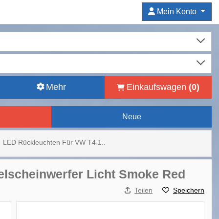
Mein Konto
Mehr
Einkaufswagen
(
0
)
Neue
LED Rückleuchten Für VW T4 1..
elscheinwerfer Licht Smoke Red
Teilen
Speichern