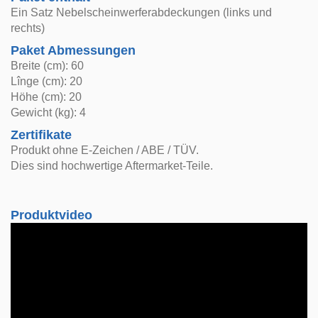
Ein Satz Nebelscheinwerferabdeckungen (links und
rechts)
Paket Abmessungen
Breite (cm): 60
Lînge (cm): 20
Höhe (cm): 20
Gewicht (kg): 4
Zertifikate
Produkt ohne E-Zeichen / ABE / TÜV.
Dies sind hochwertige Aftermarket-Teile.
Produktvideo