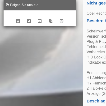
Nicht gee
Folgen Sie uns auf
Opel Recht
Beschrei
Scheinwerf
Version: s
Plug & Play
Fehlermeld
Vorbereitet 
HID Look O
Indikator e
Erleuchtun
H1 Abblendl
H7 Fernlich
2 Halo-Fel
Anzeige (Gl
Beschlag