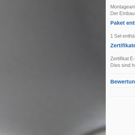
Montageanle
Der Einbau 
Paket ent
1 Set enthä
Zertifikat
Zertifikat 
Dies sind h
Bewertu