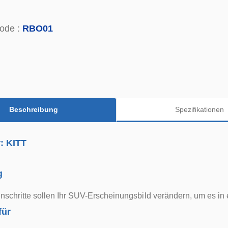
ode :
RBO01
Beschreibung
Spezifikationen
r: KITT
g
nschritte sollen Ihr SUV-Erscheinungsbild verändern, um es i
für