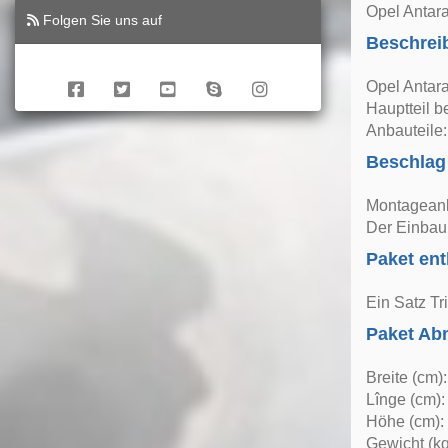
Opel Antar
Folgen Sie uns auf
Beschrei
Opel Antara
Hauptteil b
Anbauteile:
Beschlag
Montageanle
Der Einbau 
Paket ent
Ein Satz Tri
Paket A
Breite (cm)
Lînge (cm):
Höhe (cm):
Gewicht (kg