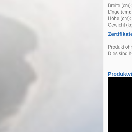
Breite (cm)
Lînge (cm):
Höhe (cm):
Gewicht (kg
Zertifikat
Produkt oh
Dies sind h
Produktv