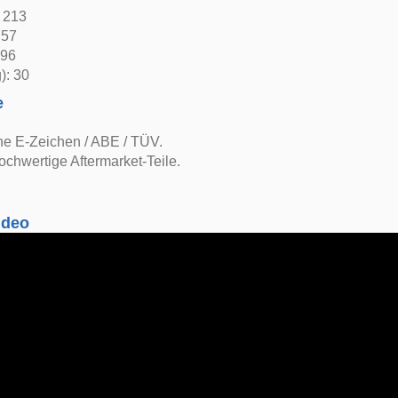
: 213
 57
 96
): 30
e
ne E-Zeichen / ABE / TÜV.
ochwertige Aftermarket-Teile.
ideo