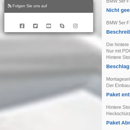
BMW 5er F1
Folgen Sie uns auf
Nicht gee
BMW 5er F1
Beschrei
Die hintere
Nur mit PDC
Hintere Sto
Beschlag
Montageanle
Der Einbau 
Paket ent
Hintere St
Heckschürze
Paket A