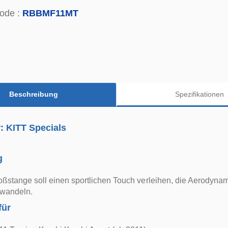
ode :
RBBMF11MT
Beschreibung
Spezifikationen
r: KITT Specials
g
oßstange soll einen sportlichen Touch verleihen, die Aerodyn
rwandeln.
für