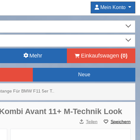
Mein Konto
Mehr
Einkaufswagen
(
0
)
Neue
tange Für BMW F11 5er T..
 Kombi Avant 11+ M-Technik Look
Teilen
Speichern