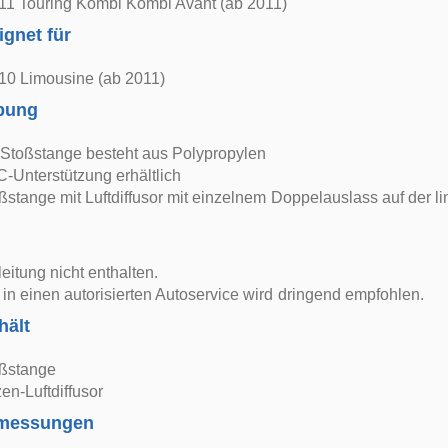
1 Touring Kombi Kombi Avant (ab 2011)
ignet für
0 Limousine (ab 2011)
bung
 Stoßstange besteht aus Polypropylen
-Unterstützung erhältlich
ßstange mit Luftdiffusor mit einzelnem Doppelauslass auf der li
itung nicht enthalten.
in einen autorisierten Autoservice wird dringend empfohlen.
hält
oßstange
n-Luftdiffusor
bmessungen