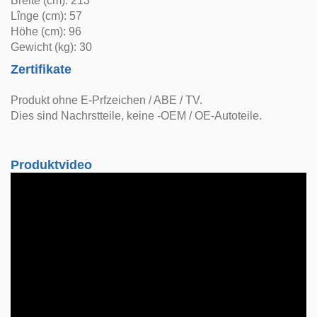
Breite (cm): 213
Lînge (cm): 57
Höhe (cm): 96
Gewicht (kg): 30
Zertifikate
Produkt ohne E-Prfzeichen / ABE / TV.
Dies sind Nachrstteile, keine -OEM / OE-Autoteile.
Produktvideo