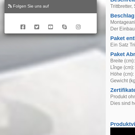
Folgen Sie uns auf
Trittbrette
Beschlag
Montageanle
Der Einbau 
Paket ent
Ein Satz Tri
Paket A
Breite (cm)
Lînge (cm):
Höhe (cm):
Gewicht (kg
Zertifikat
Produkt oh
Dies sind h
Produktv