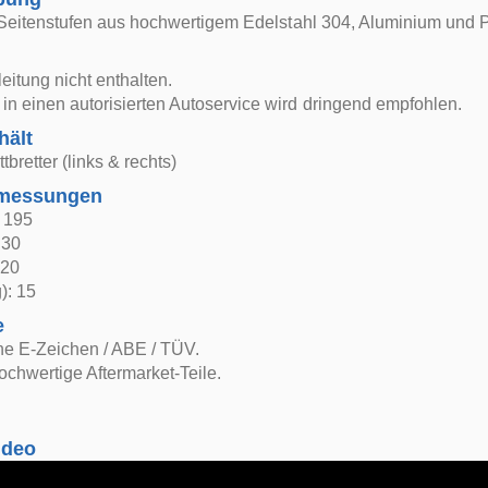
r, Seitenstufen aus hochwertigem Edelstahl 304, Aluminium und
itung nicht enthalten.
in einen autorisierten Autoservice wird dringend empfohlen.
hält
ttbretter (links & rechts)
bmessungen
: 195
 30
 20
): 15
e
ne E-Zeichen / ABE / TÜV.
ochwertige Aftermarket-Teile.
ideo