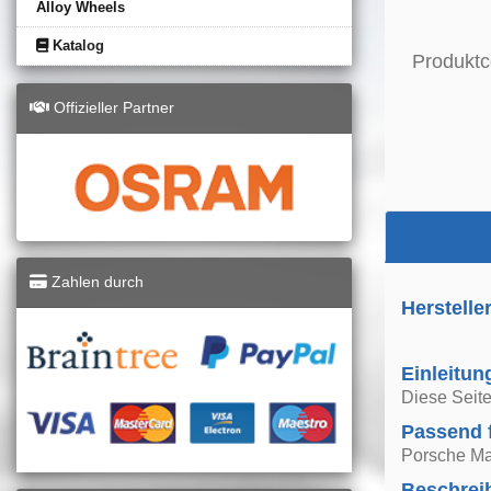
Alloy Wheels
Katalog
Produktc
Offizieller Partner
Zahlen durch
Herstelle
Einleitun
Diese Seite
Passend 
Porsche Ma
Beschrei