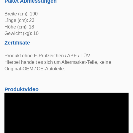
Paket Abmessungen
Breite (cm): 190
Lînge (cm): 23
Höhe (cm): 18
Gewicht (kg): 10
Zertifikate
Produkt ohne E-Prüfzeichen / ABE / TÜV.
Hierbei handelt es sich um Aftermarket-Teile, keine
Original-OEM / OE-Autoteile.
Produktvideo