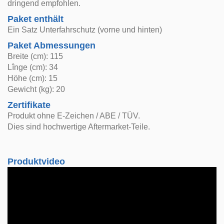
dringend empfohlen.
Paket enthält
Ein Satz Unterfahrschutz (vorne und hinten)
Paket Abmessungen
Breite (cm): 115
Lînge (cm): 34
Höhe (cm): 15
Gewicht (kg): 20
Zertifikate
Produkt ohne E-Zeichen / ABE / TÜV.
Dies sind hochwertige Aftermarket-Teile.
Produktvideo